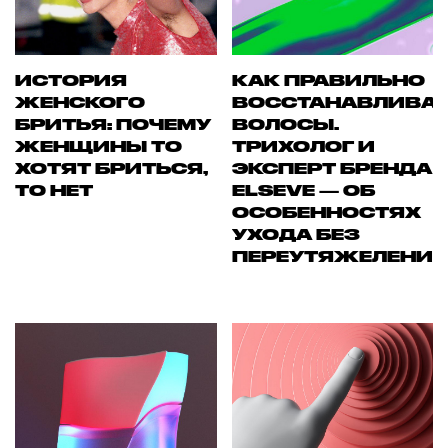
ИСТОРИЯ
КАК ПРАВИЛЬНО
ЖЕНСКОГО
ВОССТАНАВЛИВА
БРИТЬЯ: ПОЧЕМУ
ВОЛОСЫ.
ЖЕНЩИНЫ ТО
ТРИХОЛОГ И
ХОТЯТ БРИТЬСЯ,
ЭКСПЕРТ БРЕНДА
ТО НЕТ
ELSEVE — ОБ
ОСОБЕННОСТЯХ
УХОДА БЕЗ
ПЕРЕУТЯЖЕЛЕНИ