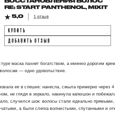
ВОССТАНОВЛЕНИЯ ВОЛОС
RE: START PANTHENOL, MIXIT
5,0
1 отзыв
КУПИТЬ
ДОБАВИТЬ ОТЗЫВ
кстуре маска пахнет богатством, а именно дорогим кре
 волосам — одно удовольствие.
овала ее в спешке: нанесла, смыла примерно через 4
м, не глядя в зеркало, накинула капюшон и побежала
кало, случился шок: волосы стали идеально прямыми,
чатыми, а были слегка волнистыми, спутанными и от