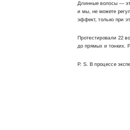
Длинные волосы — это
и мы, не можете регу
эффект, только при э
Протестировали 22 в
до прямых и тонких. Р
P. S. В процессе экс