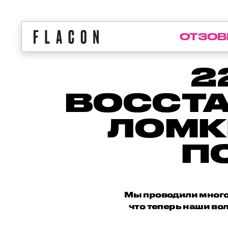
ОТЗОВ
2
ВОССТА
ЛОМК
П
Мы проводили много р
что теперь наши во