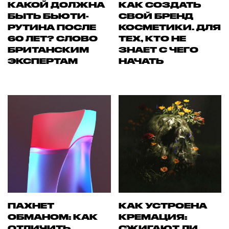
КАКОЙ ДОЛЖНА
КАК СОЗДАТЬ
БЫТЬ БЬЮТИ-
СВОЙ БРЕНД
РУТИНА ПОСЛЕ
КОСМЕТИКИ. ДЛЯ
60 ЛЕТ? СЛОВО
ТЕХ, КТО НЕ
БРИТАНСКИМ
ЗНАЕТ С ЧЕГО
ЭКСПЕРТАМ
НАЧАТЬ
ПАХНЕТ
КАК УСТРОЕНА
ОБМАНОМ: КАК
КРЕМАЦИЯ:
ОТЛИЧИТЬ
СЖИГАЮТ ЛИ