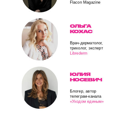
Flacon Magazine
ОЛЬГА
КОХАС
Врач-дерматолог,
трихолог, эксперт
Librederm
ЮЛИЯ
НОСЕВИЧ
Блогер, автор
телеграм-канала
«Уходом единым»