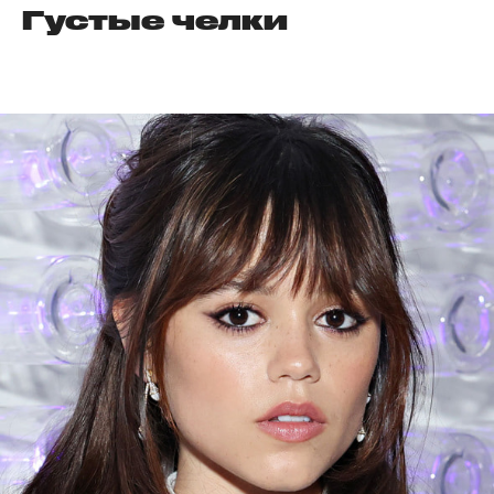
Густые челки