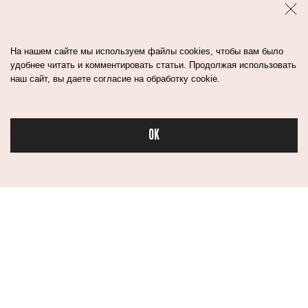
На нашем сайте мы используем файлы cookies, чтобы вам было
В цветных окрашиваниях все просто — никаких
удобнее читать и комментировать статьи. Продолжая использовать
ярких и кричащих цветов. В моде пыльные,
наш сайт, вы даете согласие на обработку cookie.
нежные оттенки. Лидирует
розовый
(и все
мы понимаем,
из-за какого фильма
).
OK
Но если все же хочется яркий цвет, советую
Бьюти в спорте
обыграть его дерзкой стрижкой, такой как маллет
или шегги. Просто прямой срез уже не прокатит.
СЛУШАЙТЕ НАШ