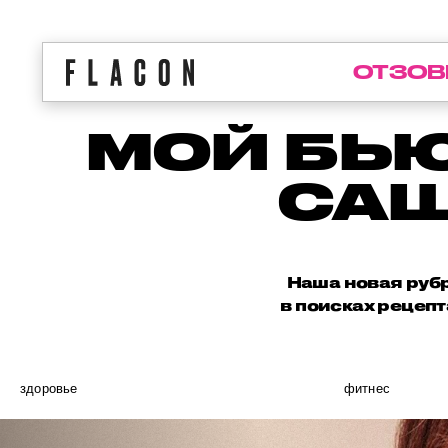
ОТЗОВ
МОЙ БЬЮ
САШ
Наша новая рубр
в поисках рецепт
здоровье
фитнес