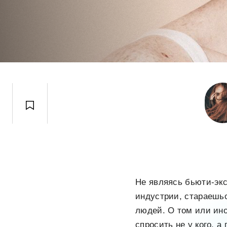
Не являясь бьюти-экс
индустрии, стараешьс
людей. О том или ино
спросить не у кого, а