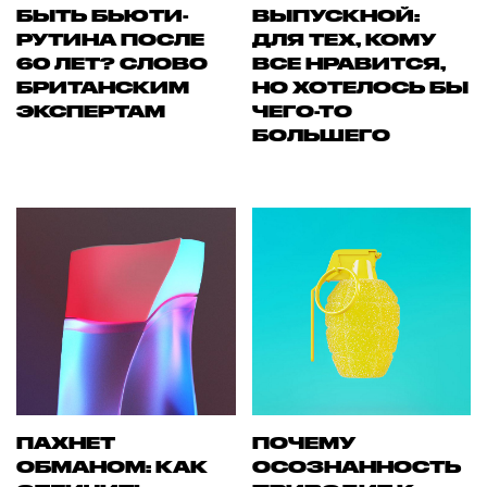
БЫТЬ БЬЮТИ-
ВЫПУСКНОЙ:
РУТИНА ПОСЛЕ
ДЛЯ ТЕХ, КОМУ
60 ЛЕТ? СЛОВО
ВСЕ НРАВИТСЯ,
БРИТАНСКИМ
НО ХОТЕЛОСЬ БЫ
ЭКСПЕРТАМ
ЧЕГО-ТО
БОЛЬШЕГО
ПАХНЕТ
ПОЧЕМУ
ОБМАНОМ: КАК
ОСОЗНАННОСТЬ