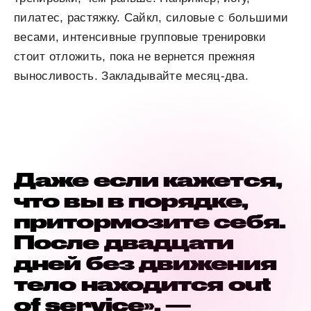
пилатес, растяжку. Сайкл, силовые с большими
весами, интенсивные групповые тренировки
стоит отложить, пока не вернется прежняя
выносливость. Закладывайте месяц-два.
Даже если кажется,
что вы в порядке,
притормозите себя.
После двадцати
дней без движения
тело находится out
of service», —