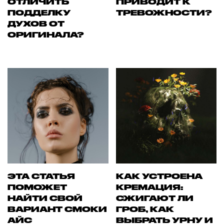
ОТЛИЧИТЬ
ПРИВОДИТ К
ПОДДЕЛКУ
ТРЕВОЖНОСТИ?
ДУХОВ ОТ
ОРИГИНАЛА?
ЭТА СТАТЬЯ
КАК УСТРОЕНА
ПОМОЖЕТ
КРЕМАЦИЯ:
НАЙТИ СВОЙ
СЖИГАЮТ ЛИ
ВАРИАНТ СМОКИ
ГРОБ, КАК
АЙС
ВЫБРАТЬ УРНУ И