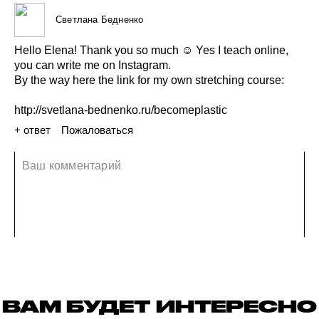
Светлана Бедненко
Hello
Elena!
Thank
you
so
much
☺️
Yes
I
teach
online,
you
can
write
me
on
Instagram.
By
the
way
here
the
link
for
my
own
stretching
course:
http://svetlana-bednenko.ru/becomeplastic
+ ответ
Пожаловаться
16 июля 2021
ВАМ БУДЕТ ИНТЕРЕСНО