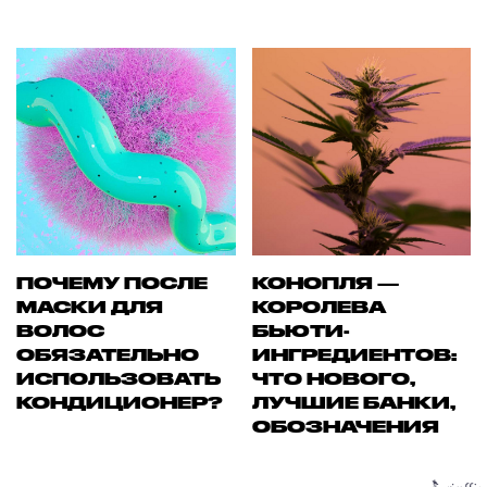
ПОЧЕМУ ПОСЛЕ
КОНОПЛЯ —
МАСКИ ДЛЯ
КОРОЛЕВА
ВОЛОС
БЬЮТИ-
ОБЯЗАТЕЛЬНО
ИНГРЕДИЕНТОВ:
ИСПОЛЬЗОВАТЬ
ЧТО НОВОГО,
КОНДИЦИОНЕР?
ЛУЧШИЕ БАНКИ,
ОБОЗНАЧЕНИЯ