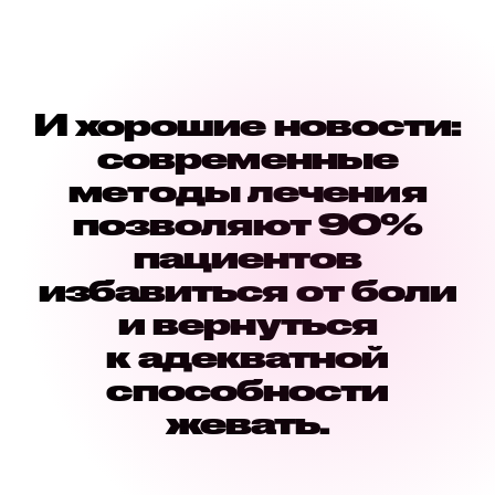
И хорошие новости:
современные
методы лечения
позволяют 90%
пациентов
избавиться от боли
и вернуться
к адекватной
способности
жевать.