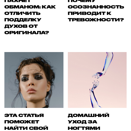
ПАХНЕТ
ПОЧЕМУ
ОБМАНОМ: КАК
ОСОЗНАННОСТЬ
ОТЛИЧИТЬ
ПРИВОДИТ К
ПОДДЕЛКУ
ТРЕВОЖНОСТИ?
ДУХОВ ОТ
ОРИГИНАЛА?
ЭТА СТАТЬЯ
ДОМАШНИЙ
ПОМОЖЕТ
УХОД ЗА
НАЙТИ СВОЙ
НОГТЯМИ