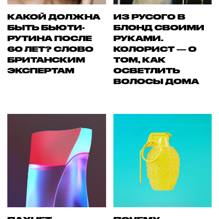
КАКОЙ ДОЛЖНА
ИЗ РУСОГО В
БЫТЬ БЬЮТИ-
БЛОНД СВОИМИ
РУТИНА ПОСЛЕ
РУКАМИ.
60 ЛЕТ? СЛОВО
КОЛОРИСТ — О
БРИТАНСКИМ
ТОМ, КАК
ЭКСПЕРТАМ
ОСВЕТЛИТЬ
ВОЛОСЫ ДОМА