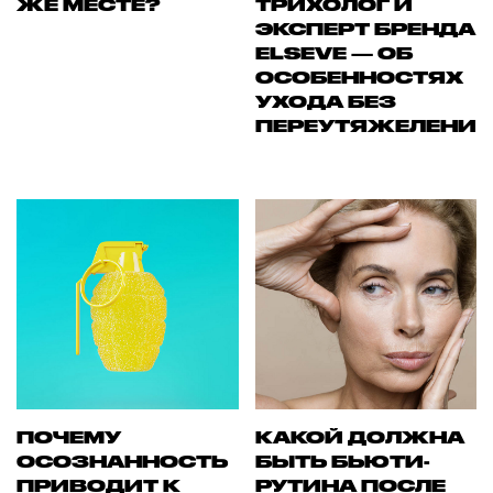
ЖЕ МЕСТЕ?
ТРИХОЛОГ И
ЭКСПЕРТ БРЕНДА
ELSEVE — ОБ
ОСОБЕННОСТЯХ
УХОДА БЕЗ
ПЕРЕУТЯЖЕЛЕНИ
ПОЧЕМУ
КАКОЙ ДОЛЖНА
ОСОЗНАННОСТЬ
БЫТЬ БЬЮТИ-
ПРИВОДИТ К
РУТИНА ПОСЛЕ