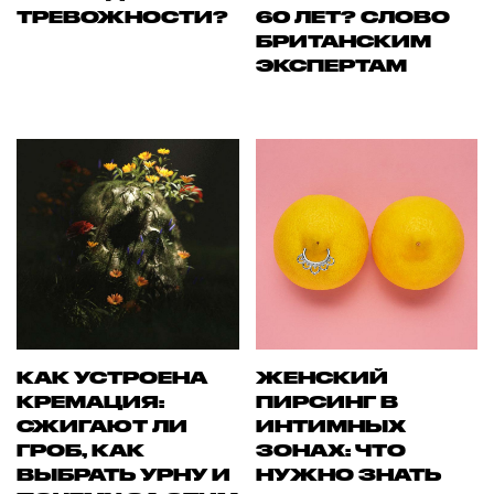
ТРЕВОЖНОСТИ?
60 ЛЕТ? СЛОВО
БРИТАНСКИМ
ЭКСПЕРТАМ
КАК УСТРОЕНА
ЖЕНСКИЙ
КРЕМАЦИЯ:
ПИРСИНГ В
СЖИГАЮТ ЛИ
ИНТИМНЫХ
ГРОБ, КАК
ЗОНАХ: ЧТО
ВЫБРАТЬ УРНУ И
НУЖНО ЗНАТЬ