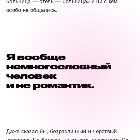
больница — отель — больница» и ни с кем
особо не общались.
Я вообще
немногословный
человек
и не романтик.
Даже сказал бы, безразличный и черствый,