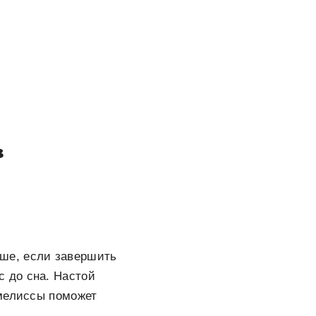
в
учше, если завершить
 до сна. Настой
 мелиссы поможет