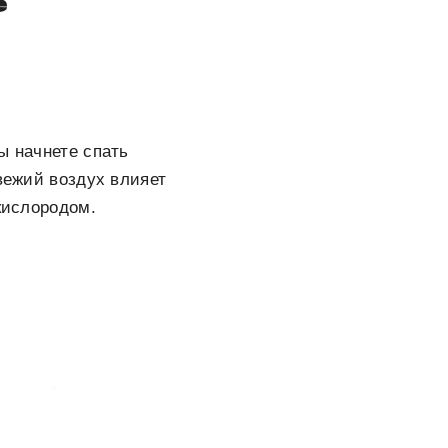
е
ы начнете спать
Свежий воздух влияет
кислородом.