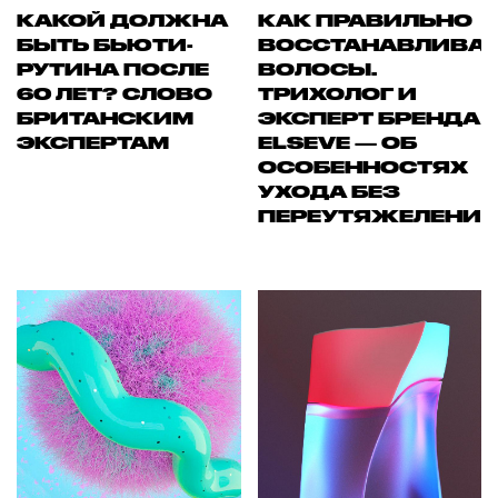
КАКОЙ ДОЛЖНА
КАК ПРАВИЛЬНО
БЫТЬ БЬЮТИ-
ВОССТАНАВЛИВА
РУТИНА ПОСЛЕ
ВОЛОСЫ.
60 ЛЕТ? СЛОВО
ТРИХОЛОГ И
БРИТАНСКИМ
ЭКСПЕРТ БРЕНДА
ЭКСПЕРТАМ
ELSEVE — ОБ
ОСОБЕННОСТЯХ
УХОДА БЕЗ
ПЕРЕУТЯЖЕЛЕНИ