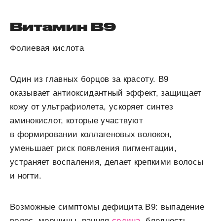
Витамин В
9
Фолиевая кислота
Один из главных борцов за красоту. В
9
оказывает антиоксидантный эффект, защищает
кожу от ультрафиолета, ускоряет синтез
аминокислот, которые участвуют
в формировании коллагеновых волокон,
уменьшает риск появления пигментации,
устраняет воспаления, делает крепкими волосы
и ногти.
Возможные симптомы дефицита
В
9
:
выпадение
волос, морщины, ранняя
седина
, бледность