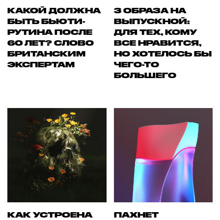
КАКОЙ ДОЛЖНА
3 ОБРАЗА НА
БЫТЬ БЬЮТИ-
ВЫПУСКНОЙ:
РУТИНА ПОСЛЕ
ДЛЯ ТЕХ, КОМУ
60 ЛЕТ? СЛОВО
ВСЕ НРАВИТСЯ,
БРИТАНСКИМ
НО ХОТЕЛОСЬ БЫ
ЭКСПЕРТАМ
ЧЕГО-ТО
БОЛЬШЕГО
КАК УСТРОЕНА
ПАХНЕТ