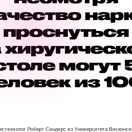
ачество нар
проснуться
 хиругичес
столе могут 
еловек из 10
естезиолог Роберт Сандерс из Университета Висконс