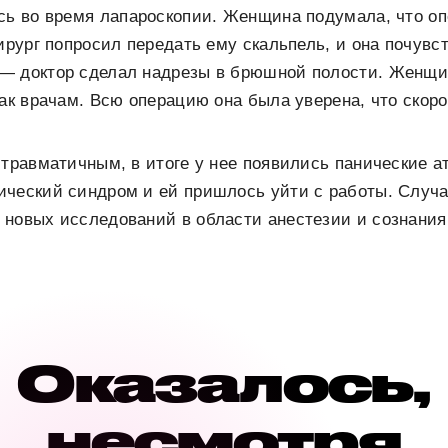
сь во время лапароскопии. Женщина подумала, что о
хирург попросил передать ему скальпель, и она почувс
— доктор сделал надрезы в брюшной полости. Женщи
нак врачам. Всю операцию она была уверена, что скоро
 травматичным, в итоге у нее появились панические а
ический синдром и ей пришлось уйти с работы. Случ
новых исследований в области анестезии и сознания
Оказалось,
несмотря