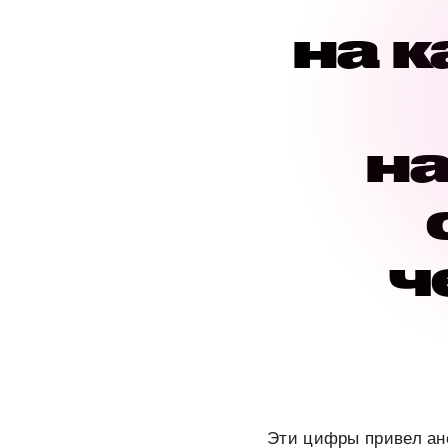
на к
на
ч
Эти цифры привел ан