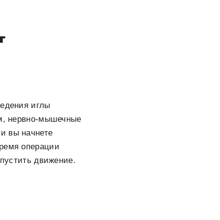
т
ведения иглы
ом, нервно-мышечные
и вы начнете
время операции
опустить движение.