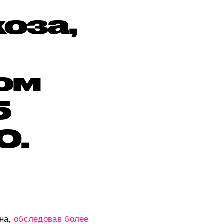
коза,
ком
5
0.
ина,
обследовав более