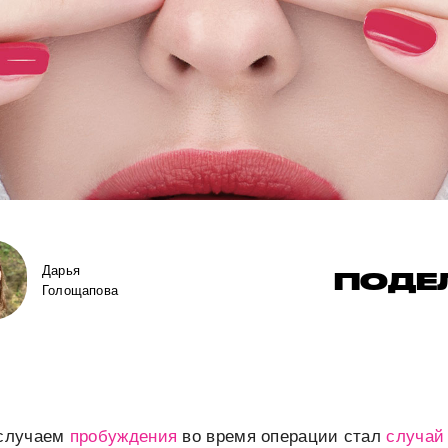
Дарья
ПОДЕ
Голощапова
случаем
пробуждения
во время операции стал
случай