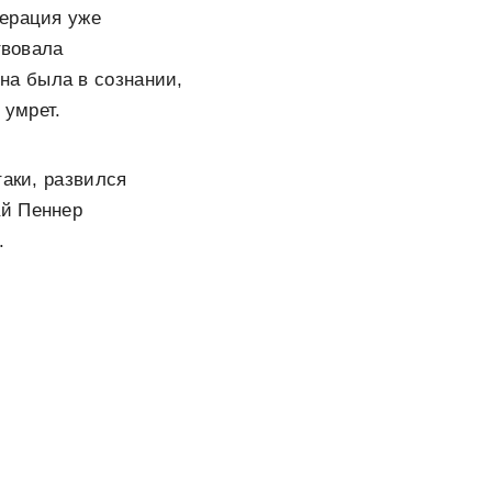
перация уже
твовала
на была в сознании,
 умрет.
таки, развился
ай Пеннер
.