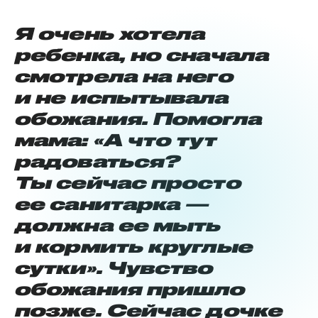
Я очень хотела
ребенка, но сначала
смотрела на него
и не испытывала
обожания. Помогла
мама: «А что тут
радоваться?
Ты сейчас просто
ее санитарка —
должна ее мыть
и кормить круглые
сутки». Чувство
обожания пришло
позже. Сейчас дочке