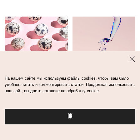
На нашем сайте мы используем файлы cookies, чтобы вам было
ИЗБАВИТЬСЯ ОТ
ДОМАШНИЙ
удобнее читать и комментировать статьи. Продолжая использовать
наш сайт, вы даете согласие на обработку cookie.
ЧЕРНЫХ ТОЧЕК
УХОД ЗА
РЕАЛЬНО! ВОТ
НОГТЯМИ
ДЕЛЬНАЯ
ИНСТРУКЦИЯ
OK
Бьюти в спорте