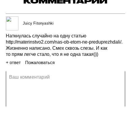
КОММЕНТАРИИ
Juicy Fitonyashki
Наткнулась
случайно
на одну
статью
http://materinstvo2.com/nas-ob-etom-ne-preduprezhdali/.
Жизненно
написано.
Смех
сквозь
слезы.
И как
то прям
легче
стало,
что
я не одна
такая)))
+ ответ
Пожаловаться
25 июля 2019