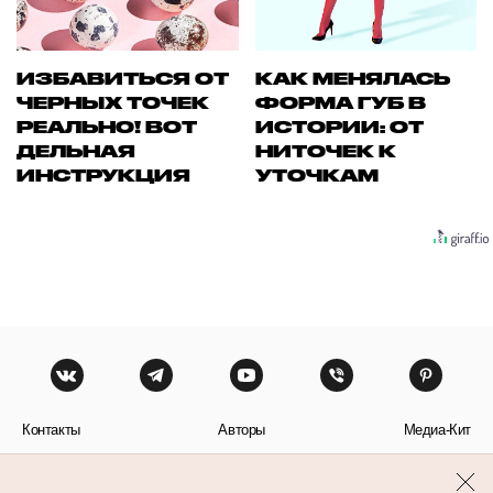
ИЗБАВИТЬСЯ ОТ
КАК МЕНЯЛАСЬ
ЧЕРНЫХ ТОЧЕК
ФОРМА ГУБ В
РЕАЛЬНО! ВОТ
ИСТОРИИ: ОТ
ДЕЛЬНАЯ
НИТОЧЕК К
ИНСТРУКЦИЯ
УТОЧКАМ
Контакты
Авторы
Медиа-Кит