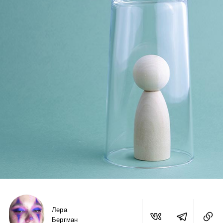
Лера
Бергман