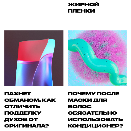
ЖИРНОЙ
ПЛЕНКИ
ПАХНЕТ
ПОЧЕМУ ПОСЛЕ
ОБМАНОМ: КАК
МАСКИ ДЛЯ
ОТЛИЧИТЬ
ВОЛОС
ПОДДЕЛКУ
ОБЯЗАТЕЛЬНО
ДУХОВ ОТ
ИСПОЛЬЗОВАТЬ
ОРИГИНАЛА?
КОНДИЦИОНЕР?