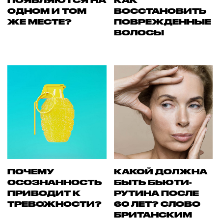
ПОЯВЛЯЮТСЯ НА
КАК
ОДНОМ И ТОМ
ВОССТАНОВИТЬ
ЖЕ МЕСТЕ?
ПОВРЕЖДЕННЫЕ
ВОЛОСЫ
ПОЧЕМУ
КАКОЙ ДОЛЖНА
ОСОЗНАННОСТЬ
БЫТЬ БЬЮТИ-
ПРИВОДИТ К
РУТИНА ПОСЛЕ
ТРЕВОЖНОСТИ?
60 ЛЕТ? СЛОВО
БРИТАНСКИМ