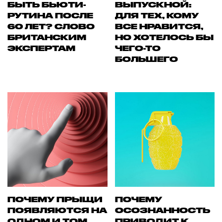
БЫТЬ БЬЮТИ-
ВЫПУСКНОЙ:
РУТИНА ПОСЛЕ
ДЛЯ ТЕХ, КОМУ
60 ЛЕТ? СЛОВО
ВСЕ НРАВИТСЯ,
БРИТАНСКИМ
НО ХОТЕЛОСЬ БЫ
ЭКСПЕРТАМ
ЧЕГО-ТО
БОЛЬШЕГО
ПОЧЕМУ ПРЫЩИ
ПОЧЕМУ
ПОЯВЛЯЮТСЯ НА
ОСОЗНАННОСТЬ
ОДНОМ И ТОМ
ПРИВОДИТ К