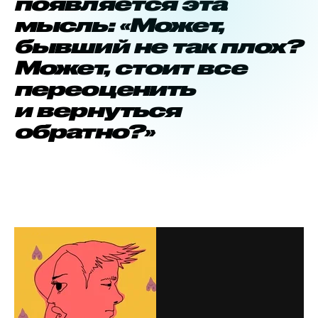
появляется эта
мысль: «Может,
бывший не так плох?
Может, стоит все
переоценить
и вернуться
обратно?»