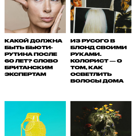
КАКОЙ ДОЛЖНА
ИЗ РУСОГО В
БЫТЬ БЬЮТИ-
БЛОНД СВОИМИ
РУТИНА ПОСЛЕ
РУКАМИ.
60 ЛЕТ? СЛОВО
КОЛОРИСТ — О
БРИТАНСКИМ
ТОМ, КАК
ЭКСПЕРТАМ
ОСВЕТЛИТЬ
ВОЛОСЫ ДОМА