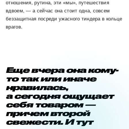
отношения, рутина, эти «мы», путешествия
вдвоем,
—
а сейчас она стоит одна, совсем
беззащитная посреди ужасного тиндера в кольце
врагов.
Еще вчера она кому-
то так или иначе
нравилась,
а сегодня ощущает
себя товаром —
причем второй
свежести. И тут