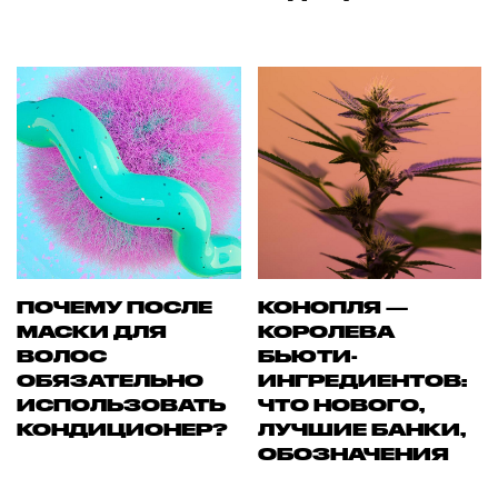
ПОЧЕМУ ПОСЛЕ
КОНОПЛЯ —
МАСКИ ДЛЯ
КОРОЛЕВА
ВОЛОС
БЬЮТИ-
ОБЯЗАТЕЛЬНО
ИНГРЕДИЕНТОВ:
ИСПОЛЬЗОВАТЬ
ЧТО НОВОГО,
КОНДИЦИОНЕР?
ЛУЧШИЕ БАНКИ,
ОБОЗНАЧЕНИЯ