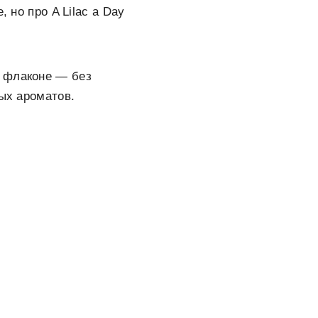
 но про A Lilac a Day
о флаконе — без
ных ароматов.