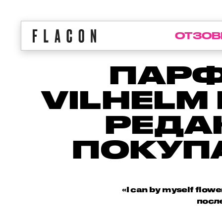
ОТЗОВ
ПАРФ
VILHELM
РЕДА
ПОКУП
«I can by myself flo
после