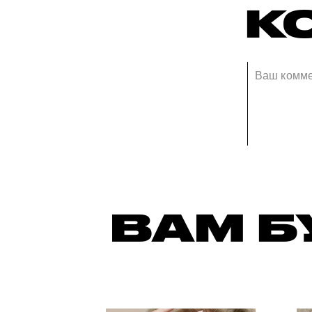
К
ВАМ Б