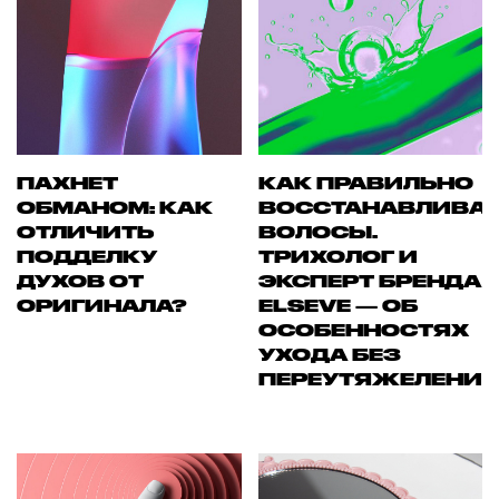
ПАХНЕТ
КАК ПРАВИЛЬНО
ОБМАНОМ: КАК
ВОССТАНАВЛИВА
ОТЛИЧИТЬ
ВОЛОСЫ.
ПОДДЕЛКУ
ТРИХОЛОГ И
ДУХОВ ОТ
ЭКСПЕРТ БРЕНДА
ОРИГИНАЛА?
ELSEVE — ОБ
ОСОБЕННОСТЯХ
УХОДА БЕЗ
ПЕРЕУТЯЖЕЛЕНИ