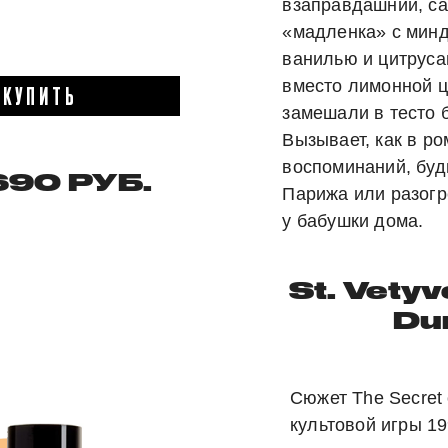
взаправдашний, с
«мадленка» с минд
ванилью и цитруса
вместо лимонной
КУПИТЬ
замешали в тесто 
Вызывает, как в ро
воспоминаний, буд
690 РУБ.
Парижа или разогр
у бабушки дома.
St.
Vetyv
Du
Сюжет The Secret 
культовой игры 19