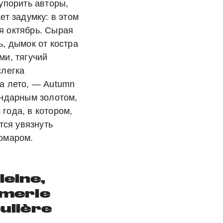
упорить авторы,
ет задумку: в этом
я октябрь. Сырая
ь, дымок от костра
ми, тягучий
слегка
а лето, — Autumn
ендарным золотом,
года, в котором,
ется увязнуть
омаром.
eine,
merie
ulière