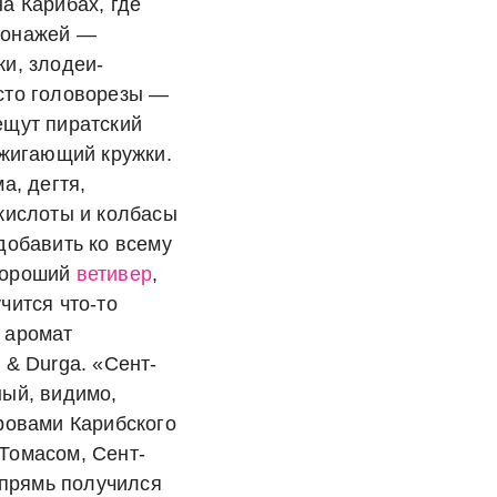
а Карибах, где
сонажей —
ки, злодеи-
сто головорезы —
ещут пиратский
ожигающий кружки.
а, дегтя,
 кислоты и колбасы
добавить ко всему
хороший
ветивер
,
чится что-то
 аромат
 & Durga. «Сент-
ный, видимо,
тровами Карибского
Томасом, Сент-
 впрямь получился