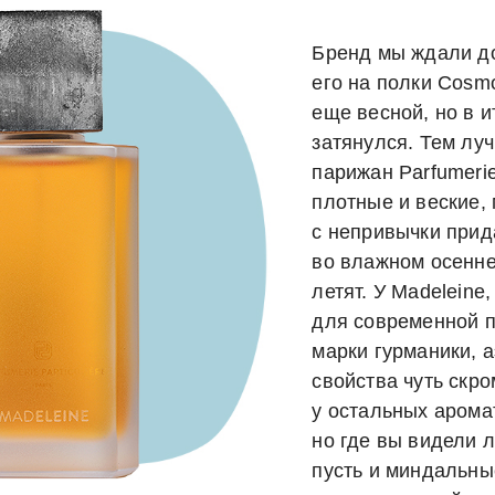
Бренд мы ждали д
его на полки Cosm
еще весной, но в и
затянулся. Тем луч
парижан Parfumerie 
плотные и веские, 
с непривычки прид
во влажном осенн
летят. У Madeleine
для современной 
марки гурманики, 
свойства чуть скро
у остальных арома
но где вы видели л
пусть и миндальны