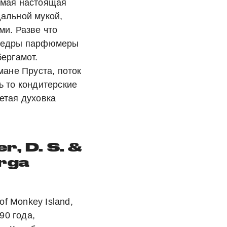
амая настоящая
альной мукой,
ми. Разве что
 цедры парфюмеры
бергамот.
мане Пруста, поток
ь то кондитерские
етая духовка
er,
D.
S. &
rga
of Monkey Island,
90 года,