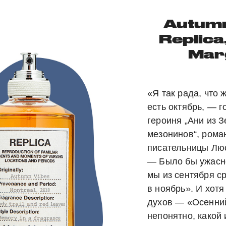
Autumn
Replica
Mar
«Я так рада, что 
есть октябрь, — г
героиня „Ани из 
мезонинов“, рома
писательницы Лю
— Было бы ужасн
мы из сентября с
в ноябрь». И хот
духов — «Осенни
непонятно, какой