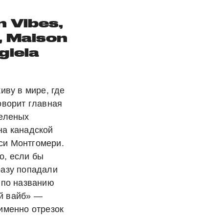
 Vibes,
,
Maison
giela
живу в мире, где
оворит главная
Зеленых
на канадской
си Монтгомери.
о, если бы
разу попадали
я по названию
й вайб» —
 именно отрезок