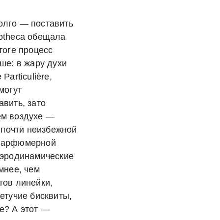
олго — поставить
otheca обещала
тоге процесс
ше: в жару духи
Particulière,
могут
авить, зато
ем воздухе —
, почти неизбежной
парфюмерной
аэродинамические
мнее, чем
тов линейки,
етучие бисквиты,
е? А этот —