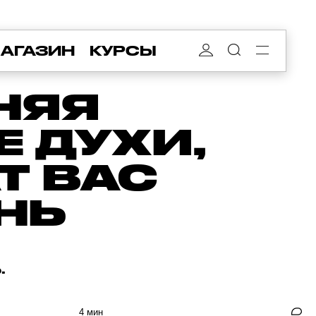
АГАЗИН
КУРСЫ
НЯЯ
 ДУХИ,
Т ВАС
НЬ
.
4 мин