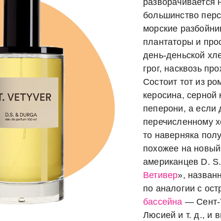
разворачивается н
большинство пер
морские разбойни
плантаторы и про
день-деньской хл
грог, насквозь пр
Состоит тот из ром
керосина, серной
пеперони, а если 
перечисленному 
то наверняка полу
похожее на новый
американцев D. S.
Ветивер
», назван
по аналогии с ос
бассейна
— Сент-
Люсией и т. д., и