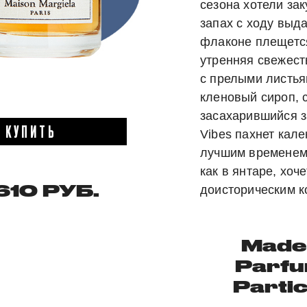
сезона хотели зак
запах с ходу выда
флаконе плещетс
утренняя свежест
с прелыми листья
кленовый сироп, 
засахарившийся з
КУПИТЬ
Vibes пахнет кал
лучшим временем 
как в янтаре, хоч
 610 РУБ.
доисторическим к
Madel
Parfu
Partic