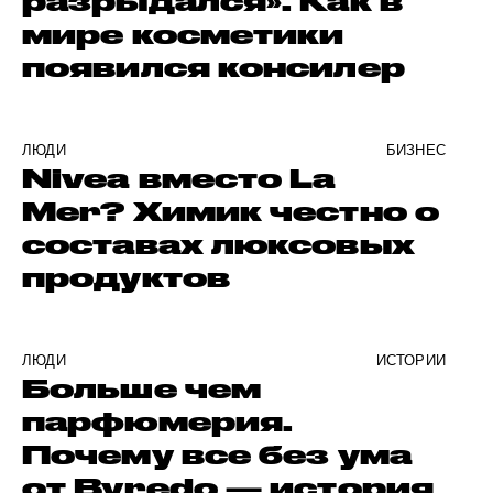
разрыдался». Как в
мире косметики
появился консилер
ЛЮДИ
БИЗНЕС
Nivea вместо La
Mer? Химик честно о
составах люксовых
продуктов
ЛЮДИ
ИСТОРИИ
Больше чем
парфюмерия.
Почему все без ума
от Byredo — история