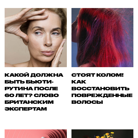
КАКОЙ ДОЛЖНА
СТОЯТ КОЛОМ!
БЫТЬ БЬЮТИ-
КАК
РУТИНА ПОСЛЕ
ВОССТАНОВИТЬ
60 ЛЕТ? СЛОВО
ПОВРЕЖДЕННЫЕ
БРИТАНСКИМ
ВОЛОСЫ
ЭКСПЕРТАМ