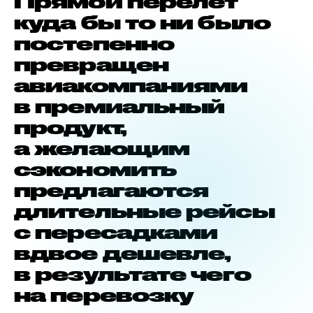
Прямой перелет
куда бы то ни было
постепенно
превращен
авиакомпаниями
в премиальный
продукт,
а желающим
сэкономить
предлагаются
длительные рейсы
с пересадками
вдвое дешевле,
в результате чего
на перевозку