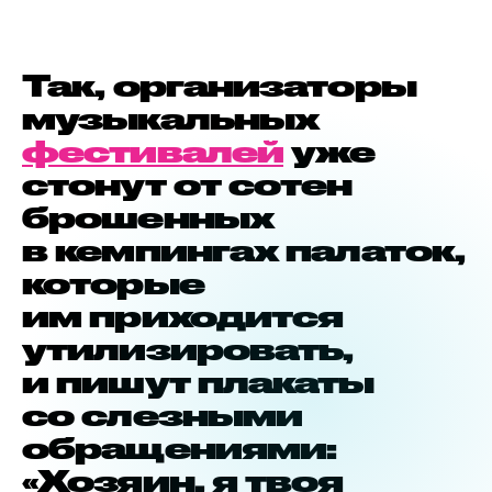
Так, организаторы
музыкальных
фестивалей
уже
стонут от сотен
брошенных
в кемпингах палаток,
которые
им приходится
утилизировать,
и пишут плакаты
со слезными
обращениями:
«Хозяин, я твоя