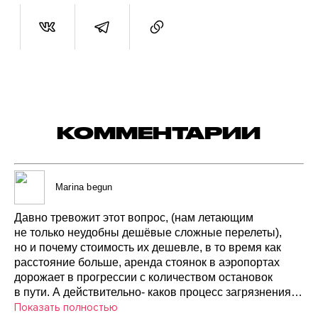
КОММЕНТАРИИ
Marina begun
Давно
тревожит
этот
вопрос,
(нам
летающим
не только
неудобны
дешёвые
сложные
перелеты),
но и почему
стоимость
их дешевле,
в то время
как
расстояние
больше,
аренда
стоянок
в аэропортах
дорожает
в прогрессии
с количеством
остановок
в пути.
А действительно-
каков
процесс
загрязнения
атмосферы
Показать полностью
из-за
увеличения
расстояний
перелетов?