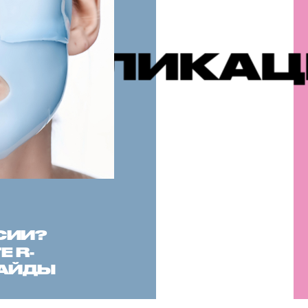
ИИ
РЕКОМ
СИИ?
 R-
САЙДЫ