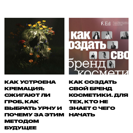
КАК УСТРОЕНА
КАК СОЗДАТЬ
КРЕМАЦИЯ:
СВОЙ БРЕНД
СЖИГАЮТ ЛИ
КОСМЕТИКИ. ДЛЯ
ГРОБ, КАК
ТЕХ, КТО НЕ
ВЫБРАТЬ УРНУ И
ЗНАЕТ С ЧЕГО
ПОЧЕМУ ЗА ЭТИМ
НАЧАТЬ
МЕТОДОМ
БУДУЩЕЕ