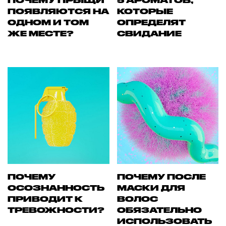
ПОЧЕМУ ПРЫЩИ
5 АРОМАТОВ,
ПОЯВЛЯЮТСЯ НА
КОТОРЫЕ
ОДНОМ И ТОМ
ОПРЕДЕЛЯТ
ЖЕ МЕСТЕ?
СВИДАНИЕ
ПОЧЕМУ
ПОЧЕМУ ПОСЛЕ
ОСОЗНАННОСТЬ
МАСКИ ДЛЯ
ПРИВОДИТ К
ВОЛОС
ТРЕВОЖНОСТИ?
ОБЯЗАТЕЛЬНО
ИСПОЛЬЗОВАТЬ