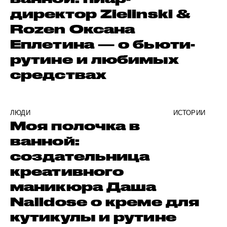
директор Zielinski &
Rozen Оксана
Еплетина — о бьюти-
рутине и любимых
средствах
ЛЮДИ
ИСТОРИИ
Моя полочка в
ванной:
создательница
креативного
маникюра Даша
Naildose о креме для
кутикулы и рутине