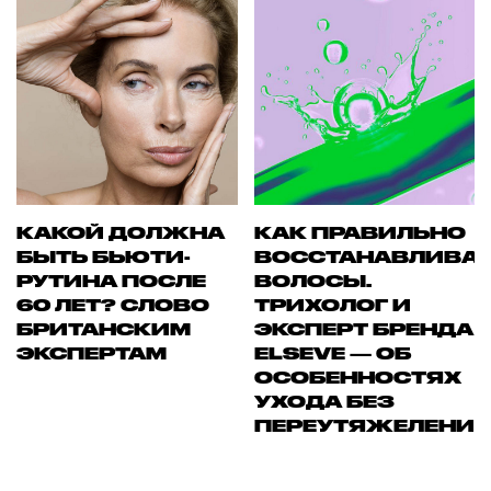
КАКОЙ ДОЛЖНА
КАК ПРАВИЛЬНО
БЫТЬ БЬЮТИ-
ВОССТАНАВЛИВА
РУТИНА ПОСЛЕ
ВОЛОСЫ.
60 ЛЕТ? СЛОВО
ТРИХОЛОГ И
БРИТАНСКИМ
ЭКСПЕРТ БРЕНДА
ЭКСПЕРТАМ
ELSEVE — ОБ
ОСОБЕННОСТЯХ
УХОДА БЕЗ
ПЕРЕУТЯЖЕЛЕНИ