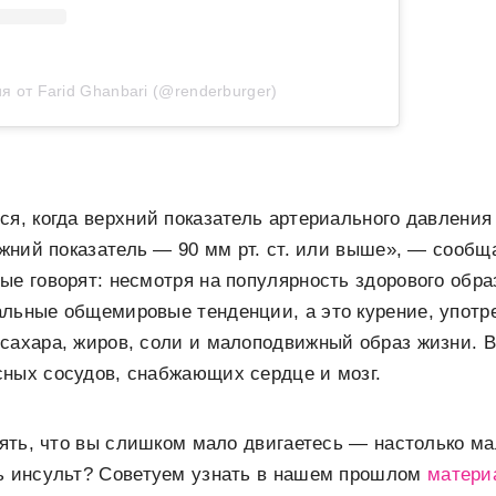
я от Farid Ghanbari (@renderburger)
ся, когда верхний показатель артериального давления
нижний показатель — 90 мм рт. ст. или выше», — сообщ
ые говорят: несмотря на популярность здорового обра
альные общемировые тенденции, а это курение, упот
сахара, жиров, соли и малоподвижный образ жизни. В
сных сосудов, снабжающих сердце и мозг.
онять, что вы слишком мало двигаетесь — настолько ма
ть инсульт? Советуем узнать в нашем прошлом
матери