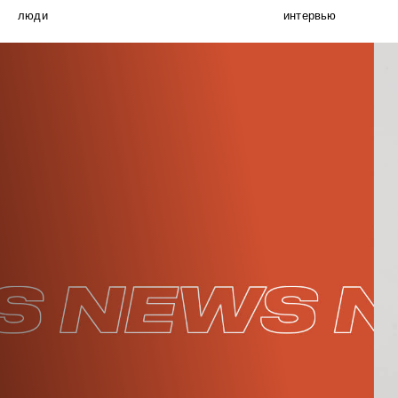
люди
интервью