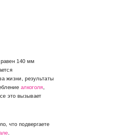
 равен 140 мм
ается
за жизни, результаты
ребление
алкоголя
,
се это вызывает
ло, что подвергаете
але
.