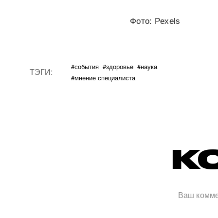
Фото: Pexels
#события
#здоровье
#наука
ТЭГИ:
#мнение специалиста
К