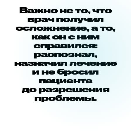
Важно не то, что
врач получил
осложнение, а то,
как он с ним
справился:
распознал,
назначил лечение
и не бросил
пациента
до разрешения
проблемы.