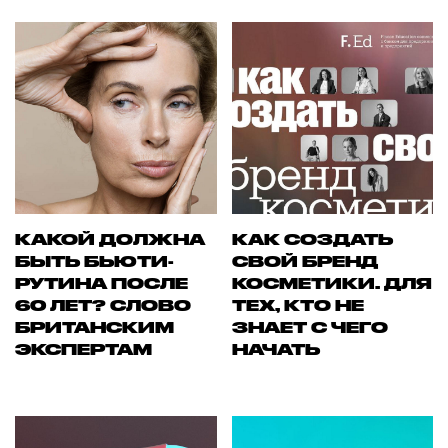
КАКОЙ ДОЛЖНА
КАК СОЗДАТЬ
БЫТЬ БЬЮТИ-
СВОЙ БРЕНД
РУТИНА ПОСЛЕ
КОСМЕТИКИ. ДЛЯ
60 ЛЕТ? СЛОВО
ТЕХ, КТО НЕ
БРИТАНСКИМ
ЗНАЕТ С ЧЕГО
ЭКСПЕРТАМ
НАЧАТЬ