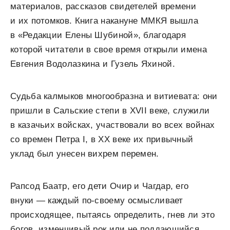
материалов, рассказов свидетелей времени
и их потомков. Книга накануне ММКЯ вышла
в «Редакции Елены Шубиной», благодаря
которой читатели в свое время открыли имена
Евгения Водолазкина и Гузель Яхиной.
Судьба калмыков многообразна и витиевата: они
пришли в Сальские степи в XVII веке, служили
в казачьих войсках, участвовали во всех войнах
со времен Петра I, в ХХ веке их привычный
уклад был унесен вихрем перемен.
Рапсод Баатр, его дети Очир и Чагдар, его
внуки — каждый по‑своему осмысливает
происходящее, пытаясь определить, гнев ли это
богов, изменчивый рок или не поддающийся