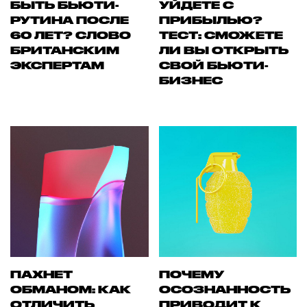
БЫТЬ БЬЮТИ-
УЙДЕТЕ С
РУТИНА ПОСЛЕ
ПРИБЫЛЬЮ?
60 ЛЕТ? СЛОВО
ТЕСТ: СМОЖЕТЕ
БРИТАНСКИМ
ЛИ ВЫ ОТКРЫТЬ
ЭКСПЕРТАМ
СВОЙ БЬЮТИ-
БИЗНЕС
ПАХНЕТ
ПОЧЕМУ
ОБМАНОМ: КАК
ОСОЗНАННОСТЬ
ОТЛИЧИТЬ
ПРИВОДИТ К