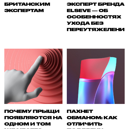
БРИТАНСКИМ
ЭКСПЕРТ БРЕНДА
ЭКСПЕРТАМ
ELSEVE — ОБ
ОСОБЕННОСТЯХ
УХОДА БЕЗ
ПЕРЕУТЯЖЕЛЕНИ
ПОЧЕМУ ПРЫЩИ
ПАХНЕТ
ПОЯВЛЯЮТСЯ НА
ОБМАНОМ: КАК
ОДНОМ И ТОМ
ОТЛИЧИТЬ