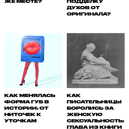
ЖЕ МЕСТЕ?
ПОДДЕЛКУ
ДУХОВ ОТ
ОРИГИНАЛА?
КАК МЕНЯЛАСЬ
КАК
ФОРМА ГУБ В
ПИСАТЕЛЬНИЦЫ
ИСТОРИИ: ОТ
БОРОЛИСЬ ЗА
НИТОЧЕК К
ЖЕНСКУЮ
УТОЧКАМ
СЕКСУАЛЬНОСТЬ:
ГЛАВА ИЗ КНИГИ