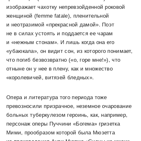
изображает чахотку непревзойденной роковой
женщиной (femme fatale), пленительной
и неотразимой «прекрасной дамой». Поэт
не в силах устоять и поддается ее чарам
и «нежным стонам». И лишь когда она его
«убаюкала», он видит сон, из которого понимает,
что погиб безвозвратно («о, горе мне!»), что
отныне он у нее в плену, как и множество
«королевичей, витязей бледных».
Опера и литература того периода тоже
превозносили призрачное, неземное очарование
больных туберкулезом героинь, как, например,
персонаж оперы Пуччини «Богема» гризетка
Мими, прообразом которой была Мюзетта