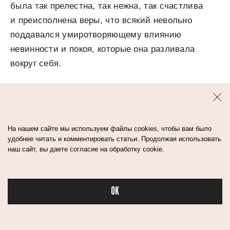
была так прелестна, так нежна, так счастлива
и преисполнена веры, что всякий невольно
поддавался умиротворяющему влиянию
невинности и покоя, которые она разливала
вокруг себя.
Сент-Клер [отец девочки] ощущал какое-то
странное спокойствие. Не то чтобы
он надеялся — это было невозможно.
На нашем сайте мы используем файлы cookies, чтобы вам было
Он и не покорился, он только мирно отдыхал
удобнее читать и комментировать статьи. Продолжая использовать
наш сайт, вы даете согласие на обработку cookie.
в настоящем, которое казалось таким
прекрасным, что не хотелось думать о будущем.
OK
Нечто подобное мы ощущаем в лесу осенью,
Бьюти
когда воздух ясен и мягок, деревья горят
болезненным румянцем и последние цветы