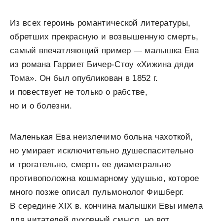
Из всех героинь романтической литературы,
обретших прекрасную и возвышенную смерть,
самый впечатляющий пример — малышка Ева
из романа Гарриет Бичер-Стоу «Хижина дяди
Тома». Он был опубликован в 1852 г.
и повествует не только о рабстве,
но и о болезни.
Маленькая Ева неизлечимо больна чахоткой,
но умирает исключительно душеспасительно
и трогательно, смерть ее диаметрально
противоположна кошмарному удушью, которое
много позже описал пульмонолог Фишберг.
В середине XIX в. кончина малышки Евы имела
для читателей духовный смысл, но вот