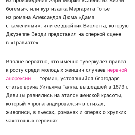
из произведения Анри Мюрже «Сцены из жизни
богемы», или куртизанка Маргарита Готье
из романа Александра Дюма «Дама
с камелиями», или ее двойник Виолетта, которую
Джузеппе Верди представил на оперной сцене
в «Травиате».
Вполне вероятно, что именно туберкулез привел
к росту среди молодых женщин случаев
нервной
анорексии
— термин, устоявшийся благодаря
статье врача Уильяма Галла, вышедшей в 1873 г.
Девицы равнялись на эталон женской красоты,
который «пропагандировался» в стихах,
живописи, в пьесах, романах и операх о хрупких
чахоточных героинях.