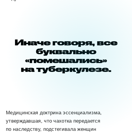
Иначе говоря, все
буквально
«помешались»
на туберкулезе.
Медицинская доктрина эссенциализма,
утверждавшая, что чахотка передается
по наследству, подстегивала женщин