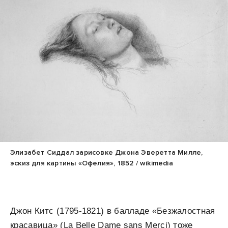
Элизабет Сиддал зарисовке Джона Эверетта Милле,
эскиз для картины «Офелия», 1852 / wikimedia
Джон Китс (1795-1821) в балладе «Безжалостная
красавица» (La Belle Dame sans Merci) тоже