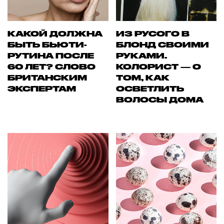
КАКОЙ ДОЛЖНА
ИЗ РУСОГО В
БЫТЬ БЬЮТИ-
БЛОНД СВОИМИ
РУТИНА ПОСЛЕ
РУКАМИ.
60 ЛЕТ? СЛОВО
КОЛОРИСТ — О
БРИТАНСКИМ
ТОМ, КАК
ЭКСПЕРТАМ
ОСВЕТЛИТЬ
ВОЛОСЫ ДОМА