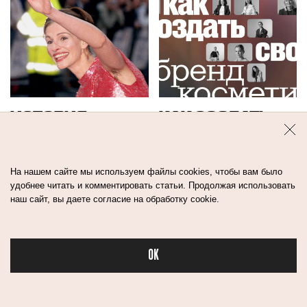
ИСТОРИЯ
КАК СОЗДАТЬ
ЖЕНСКОГО
СВОЙ БРЕНД
БРИТЬЯ: ПОЧЕМУ
КОСМЕТИКИ. ДЛЯ
ЖЕНЩИНЫ ТО
ТЕХ, КТО НЕ
На нашем сайте мы используем файлы cookies, чтобы вам было
ХОТЯТ БРИТЬСЯ,
ЗНАЕТ С ЧЕГО
удобнее читать и комментировать статьи. Продолжая использовать
ТО НЕТ
НАЧАТЬ
наш сайт, вы даете согласие на обработку cookie.
OK
Бьюти