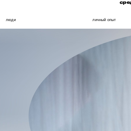
сре
люди
личный опыт