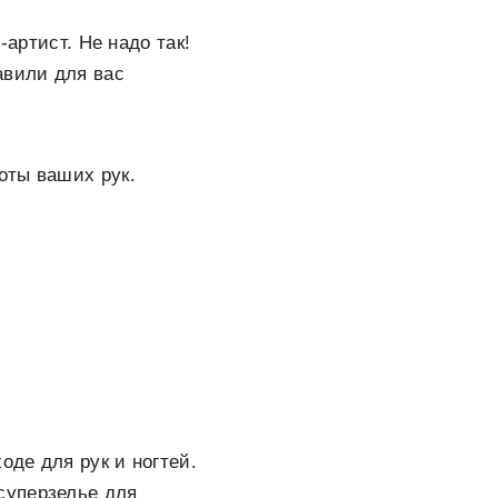
-артист. Не надо так!
авили для вас
оты ваших рук.
оде для рук и ногтей.
суперзелье для