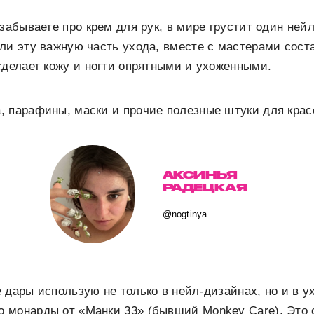
забываете про крем для рук, в мире грустит один нейл
ли эту важную часть ухода, вместе с мастерами сост
сделает кожу и ногти опрятными и ухоженными.
 парафины, маски и прочие полезные штуки для крас
АКСИНЬЯ
РАДЕЦКАЯ
@nogtinya
 дары использую не только в нейл-дизайнах, но и в ух
 монарды от «Манки 33» (бывший Monkey Care). Это 