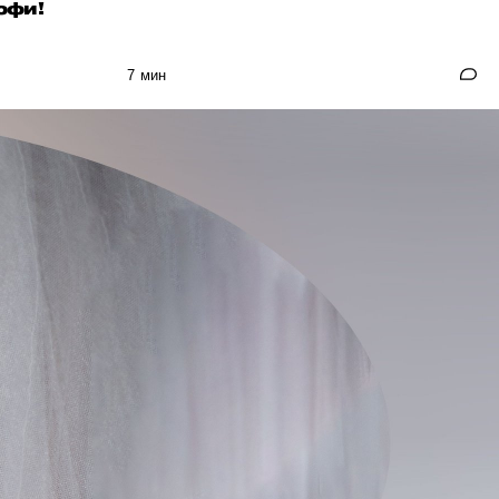
офи!
7 мин