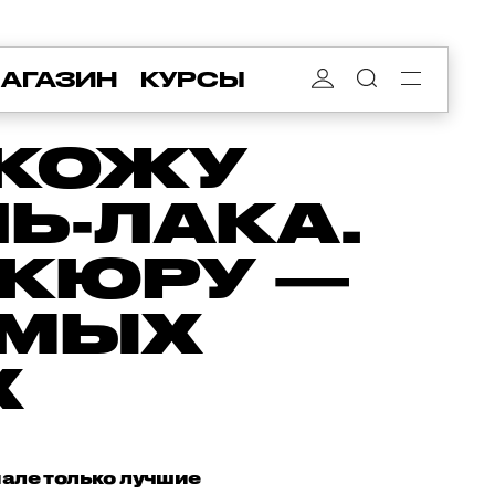
АГАЗИН
КУРСЫ
 КОЖУ
ЛЬ-ЛАКА.
ИКЮРУ —
ИМЫХ
Х
иале только лучшие