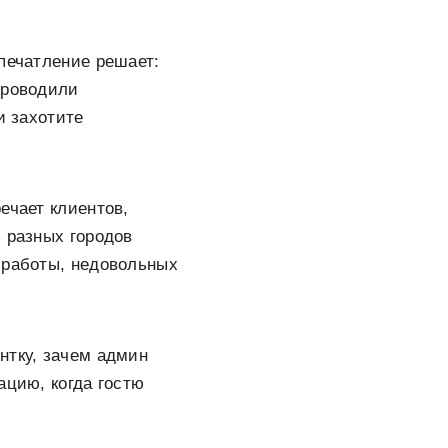
впечатление решает:
проводили
и захотите
ечает клиентов,
 разных городов
 работы, недовольных
нтку, зачем админ
ацию, когда гостю