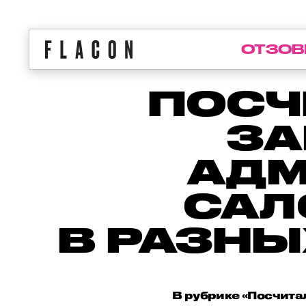
ОТЗОВ
ПОСЧ
ЗА
АДМ
САЛ
В РАЗНЫ
В рубрике «Посчита