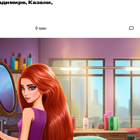
адимире, Казани,
9 мин