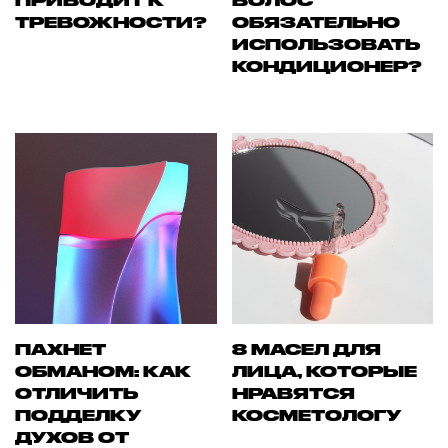
ПРИВОДИТ К
ВОЛОС
ТРЕВОЖНОСТИ?
ОБЯЗАТЕЛЬНО
ИСПОЛЬЗОВАТЬ
КОНДИЦИОНЕР?
ПАХНЕТ
8 МАСЕЛ ДЛЯ
ОБМАНОМ: КАК
ЛИЦА, КОТОРЫЕ
ОТЛИЧИТЬ
НРАВЯТСЯ
ПОДДЕЛКУ
КОСМЕТОЛОГУ
ДУХОВ ОТ