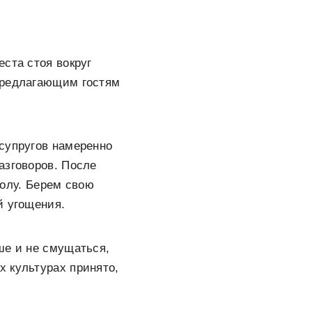
ста стоя вокруг
предлагающим гостям
супругов намеренно
азговоров. После
толу. Берем свою
й угощения.
ше и не смущаться,
 культурах принято,