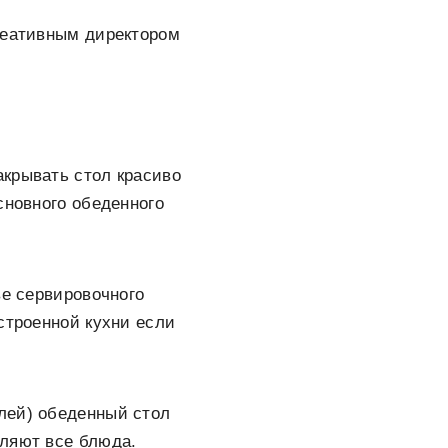
креативным директором
акрывать стол красиво
сновного обеденного
тве сервировочного
строенной кухни если
лей) обеденный стол
вляют все блюда.