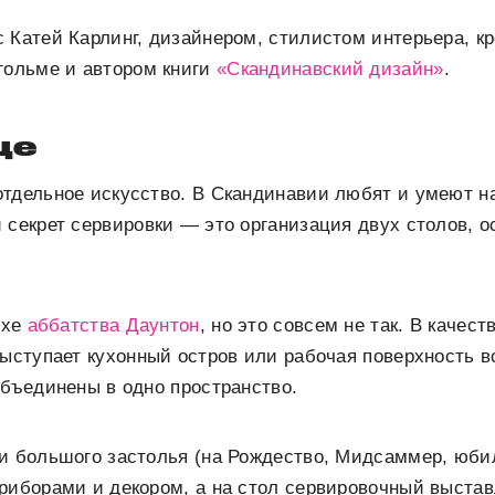
 Катей Карлинг, дизайнером, стилистом интерьера, 
гольме и автором книги
«Скандинавский дизайн»
.
ще
тдельное искусство. В Скандинавии любят и умеют н
 секрет сервировки — это организация двух столов, о
ухе
аббатства Даунтон
, но это совсем не так. В качес
выступает кухонный остров или рабочая поверхность в
объединены в одно пространство.
ии большого застолья (на Рождество, Мидсаммер, юби
риборами и декором, а на стол сервировочный выста