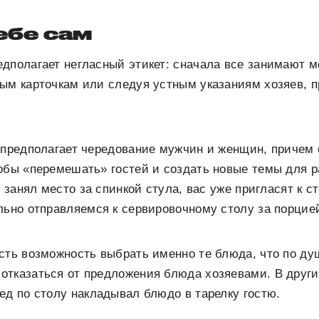
ебе сам
дполагает негласный этикет: сначала все занимают ме
ным карточкам или следуя устным указаниям хозяев, 
 предполагает чередование мужчин и женщин, причем 
обы «перемешать» гостей и создать новые темы для р
ь занял место за спинкой стула, вас уже пригласят к с
льно отправляемся к сервировочному столу за порцие
сть возможность выбрать именно те блюда, что по ду
тказаться от предложения блюда хозяевами. В других
ед по столу накладывал блюдо в тарелку гостю.