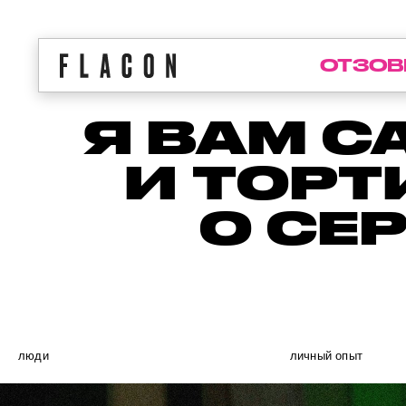
ОТЗОВ
Я ВАМ С
И ТОРТ
О СЕ
люди
личный опыт