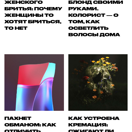
ЖЕНСКОГО
БЛОНД СВОИМИ
БРИТЬЯ: ПОЧЕМУ
РУКАМИ.
ЖЕНЩИНЫ ТО
КОЛОРИСТ — О
ХОТЯТ БРИТЬСЯ,
ТОМ, КАК
ТО НЕТ
ОСВЕТЛИТЬ
ВОЛОСЫ ДОМА
ПАХНЕТ
КАК УСТРОЕНА
ОБМАНОМ: КАК
КРЕМАЦИЯ:
ОТЛИЧИТЬ
СЖИГАЮТ ЛИ