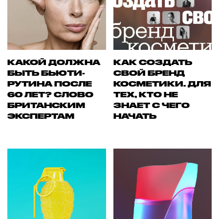
КАКОЙ ДОЛЖНА
КАК СОЗДАТЬ
БЫТЬ БЬЮТИ-
СВОЙ БРЕНД
РУТИНА ПОСЛЕ
КОСМЕТИКИ. ДЛЯ
60 ЛЕТ? СЛОВО
ТЕХ, КТО НЕ
БРИТАНСКИМ
ЗНАЕТ С ЧЕГО
ЭКСПЕРТАМ
НАЧАТЬ