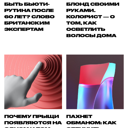
БЫТЬ БЬЮТИ-
БЛОНД СВОИМИ
РУТИНА ПОСЛЕ
РУКАМИ.
60 ЛЕТ? СЛОВО
КОЛОРИСТ — О
БРИТАНСКИМ
ТОМ, КАК
ЭКСПЕРТАМ
ОСВЕТЛИТЬ
ВОЛОСЫ ДОМА
ПОЧЕМУ ПРЫЩИ
ПАХНЕТ
ПОЯВЛЯЮТСЯ НА
ОБМАНОМ: КАК