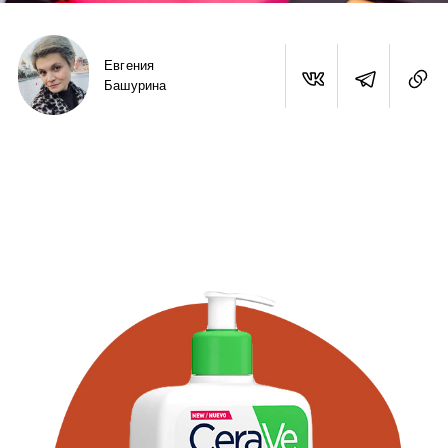
Евгения
Башурина