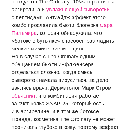
продуктов The Ordinary: 10%-го раствора
аргирелина и
увлажняющей сыворотки
с пептидами. Антиэйдж-эффект этого
комбо прославила бьюти-блогерка
Сара
Пальмира
, которая обнаружила, что
«ботокс в бутылке» способен разгладить
мелкие мимические морщины.
Но в случае с The Ordinary одним
обещанием бьюти-инфлюенсера
отделаться сложно. Когда смесь
сывороток начала вируситься, за дело
взялись врачи. Дерматолог Марк Стром
объяснил
, что комбинация работает
за счет белка SNAP-25, который есть
и в аргирелине, и в том же ботоксе.
Правда, косметика The Ordinary не может
проникать глубоко в кожу, поэтому эффект