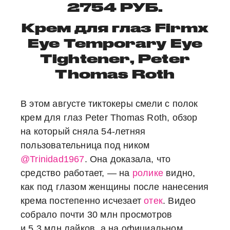
2754 РУБ.
Крем для глаз Firm
x
Eye Temporary Eye
Tightener, Peter
Thomas Roth
В этом августе тиктокеры смели с полок
крем для глаз Peter Thomas Roth, обзор
на который сняла 54-летняя
пользовательница под ником
@Trinidad1967
. Она доказала, что
средство работает, — на
ролике
видно,
как под глазом женщины после нанесения
крема постепенно исчезает
отек
. Видео
собрало почти 30 млн просмотров
и 5,3 млн лайков, а на официальном