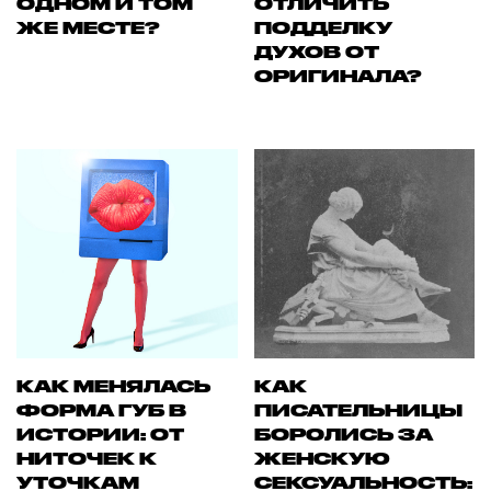
ОДНОМ И ТОМ
ОТЛИЧИТЬ
ЖЕ МЕСТЕ?
ПОДДЕЛКУ
ДУХОВ ОТ
ОРИГИНАЛА?
КАК МЕНЯЛАСЬ
КАК
ФОРМА ГУБ В
ПИСАТЕЛЬНИЦЫ
ИСТОРИИ: ОТ
БОРОЛИСЬ ЗА
НИТОЧЕК К
ЖЕНСКУЮ
УТОЧКАМ
СЕКСУАЛЬНОСТЬ: