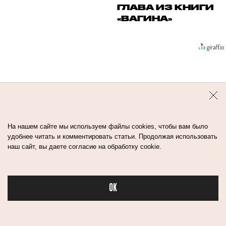
ГЛАВА ИЗ КНИГИ
«ВАГИНА»
На нашем сайте мы используем файлы cookies, чтобы вам было
Контакты
Авторы
Медиа-Кит
удобнее читать и комментировать статьи. Продолжая использовать
наш сайт, вы даете согласие на обработку cookie.
Пользовательское соглашение
Политика обработки персональных данных
OK
Бьюти в спорте