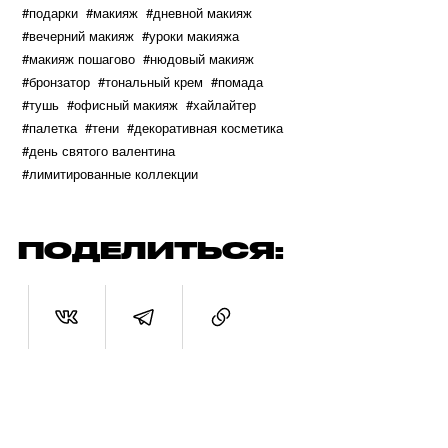
#подарки
#макияж
#дневной макияж
#вечерний макияж
#уроки макияжа
#макияж пошагово
#нюдовый макияж
#бронзатор
#тональный крем
#помада
#тушь
#офисный макияж
#хайлайтер
#палетка
#тени
#декоративная косметика
#день святого валентина
#лимитированные коллекции
ПОДЕЛИТЬСЯ: