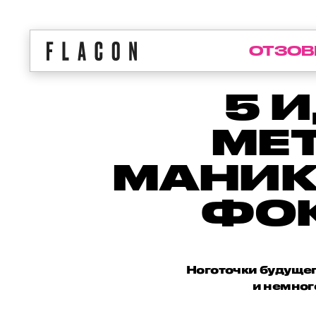
ОТЗОВ
5 
МЕ
МАНИК
ФОК
Ноготочки будущег
и немног