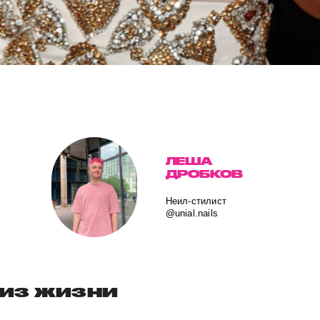
ЛЕША
ДРОБКОВ
Неил-стилист
@unial.nails
 из жизни