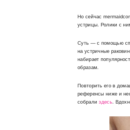
Но сейчас mermaidcore
устрицы. Ролики с н
Суть — с помощью спе
на устричные раковин
набирает популярност
образам.
Повторить его в дом
референсы ниже и нес
собрали
здесь
. Вдох