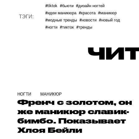
#tiktok
#бьюти
#дизайн ногтей
#идеи маникюра
#красота
#маникюр
ТЭГИ:
#модные тренды
#новости
#новый год
#ногти
#тикток
#тренды
ЧИТ
НОГТИ
МАНИКЮР
Френч с золотом, он
же маникюр славик-
бимбо. Показывает
Хлоя Бейли