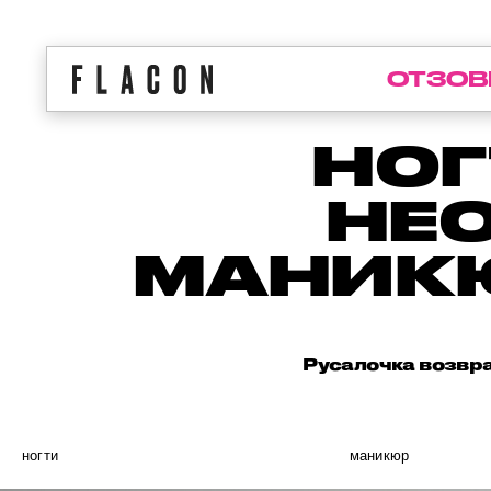
ОТЗОВ
НОГ
НЕ
МАНИКЮ
Русалочка возвра
ногти
маникюр