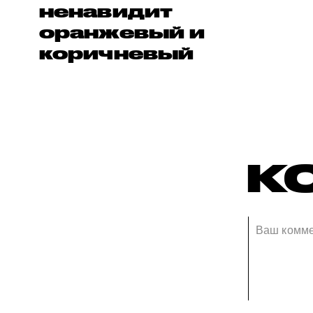
ненавидит
оранжевый и
коричневый
К