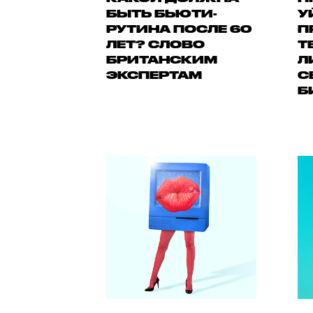
БЫТЬ БЬЮТИ-
У
РУТИНА ПОСЛЕ 60
П
ЛЕТ? СЛОВО
Т
БРИТАНСКИМ
Л
ЭКСПЕРТАМ
С
Б