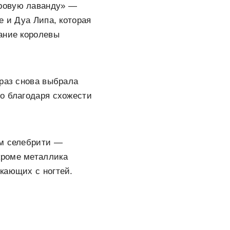
фровую лаванду» —
е и Дуа Липа, которая
ание королевы
 раз снова выбрала
о благодаря схожести
ым селебрити —
кроме металлика
кающих с ногтей.