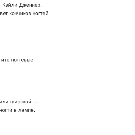
и Кайли Дженнер,
вет кончиков ногтей
тите ногтевые
й или широкой —
ногти в лампе.