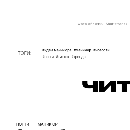
Фото обложки: Shutterstock.
#идеи маникюра
#маникюр
#новости
ТЭГИ:
#ногти
#тикток
#тренды
ЧИТ
НОГТИ
МАНИКЮР