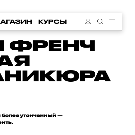
АГАЗИН
КУРСЫ
 ФРЕНЧ
ВАЯ
АНИКЮРА
н более утонченный —
рить.